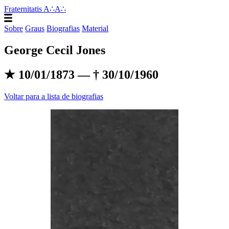
Fraternitatis A∴A∴
Sobre
Graus
Biografias
Material
George Cecil Jones
★ 10/01/1873 — † 30/10/1960
Voltar para a lista de biografias