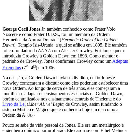
George Cecil Jones
Jr. também conhecido como Frater Volo
Noscere e como Frater D.D.S., foi um membro da Ordem
Hermética da Aurora Dourada (
Hermetic Order of the Golden
Dawn
), Templo Isis-Urania, a qual se afiliou em 1895. Ele também
foi co-fundador da A∴A∴ com Aleister Crowley. Foi Jones quem
introduziu Crowley à Golden Dawn em 1898. Como mentor e
padrinho de Crowley, Jones confirmara Crowley como um
Adeptus
○
□
Exemptus
(7
=4
) em 1906.
Na ocasião, a Golden Dawn havia se dividido, então Jones e
Crowley começaram a discutir como eles poderiam estabelecer uma
nova Ordem. Ao longo de cerca de três anos, eles começaram a
modificar e adaptar os ensinamentos essenciais da Golden Dawn,
porém centralizados nos ensinamentos centrais de Thelema e do
Livro da Lei
(
Liber AL vel Legis
) de Crowley, assim fundando o
sistema Místico e Mágico que é conhecido hoje em dia como a
Ordem da A∴A∴
Pouco se sabe da vida pessoal de Jones. Ele era um metalúrgico e
engenheiro químico por profissão. Ele casou-se com Ethel Melinda