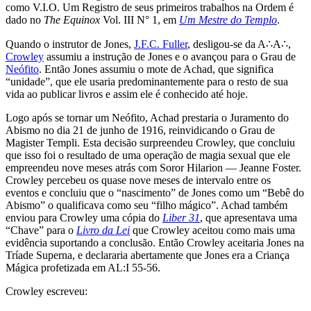
como V.I.O. Um Registro de seus primeiros trabalhos na Ordem é
dado no
The Equinox
Vol. III N° 1, em
Um Mestre do Templo
.
Quando o instrutor de Jones,
J.F.C. Fuller
, desligou-se da A∴A∴,
Crowley
assumiu a instrução de Jones e o avançou para o Grau de
Neófito
. Então Jones assumiu o mote de Achad, que significa
“unidade”, que ele usaria predominantemente para o resto de sua
vida ao publicar livros e assim ele é conhecido até hoje.
Logo após se tornar um Neófito, Achad prestaria o Juramento do
Abismo no dia 21 de junho de 1916, reinvidicando o Grau de
Magister Templi. Esta decisão surpreendeu Crowley, que concluiu
que isso foi o resultado de uma operação de magia sexual que ele
empreendeu nove meses atrás com Soror Hilarion — Jeanne Foster.
Crowley percebeu os quase nove meses de intervalo entre os
eventos e concluiu que o “nascimento” de Jones como um “Bebê do
Abismo” o qualificava como seu “filho mágico”. Achad também
enviou para Crowley uma cópia do
Liber 31
, que apresentava uma
“Chave” para o
Livro da Lei
que Crowley aceitou como mais uma
evidência suportando a conclusão. Então Crowley aceitaria Jones na
Tríade Superna, e declararia abertamente que Jones era a Criança
Mágica profetizada em AL:I 55-56.
Crowley escreveu: